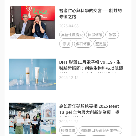
醫者仁心與科學的交響——創甡的
修復之路
2026-04-08
異位性皮膚炎
保濕修護
敏弱
修復
傷口修復
蟹足腫
DHT 聯盟11月電子報 Vol.19 - 生
醫驗證版圖：創甡生物科技以低碳
精純膠原蛋白攻佔醫美修護市場
2025-12-15
高雄青年夢想館亮相 2025 Meet
Taipei 全台最大創新創業展 掀
起港都新創力
2025-11-25
膠原蛋白
國際傷口修復與再生中心