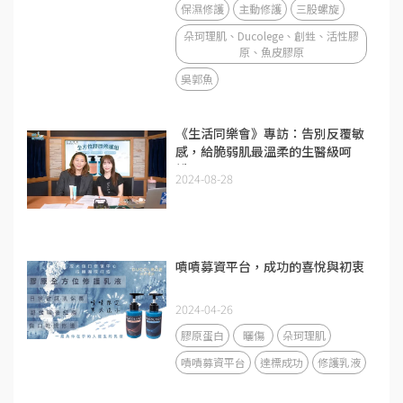
保濕修護
主動修護
三股螺旋
朵珂理肌、Ducolege、創甡、活性膠
原、魚皮膠原
吳郭魚
《生活同樂會》專訪：告別反覆敏
感，給脆弱肌最溫柔的生醫級呵
護。
2024-08-28
嘖嘖募資平台，成功的喜悅與初衷
2024-04-26
膠原蛋白
曬傷
朵珂理肌
嘖嘖募資平台
達標成功
修護乳液