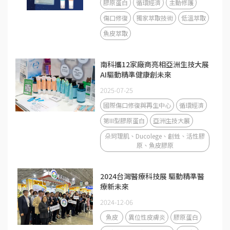
膠原蛋白
循環經濟
主動修護
傷口修復
獨家萃取技術
低溫萃取
魚皮萃取
南科攜12家廠商亮相亞洲生技大展
AI驅動精準健康創未來
2025-07-25
國際傷口修復與再生中心
循環經濟
第III型膠原蛋白
亞洲生技大展
朵珂理肌、Ducolege、創甡、活性膠
原、魚皮膠原
2024台灣醫療科技展 驅動精準醫
療新未來
2024-12-06
魚皮
異位性皮膚炎
膠原蛋白