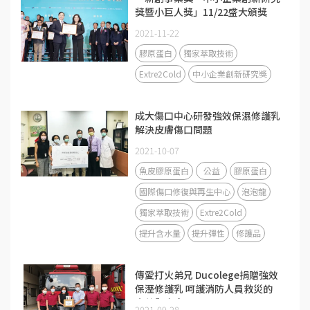
獎暨小巨人獎」11/22盛大頒獎
2021-11-22
膠原蛋白
獨家萃取技術
Extre2Cold
中小企業創新研究獎
成大傷口中心研發強效保濕修護乳
解決皮膚傷口問題
2021-10-07
魚皮膠原蛋白
公益
膠原蛋白
國際傷口修復與再生中心
泡泡龍
獨家萃取技術
Extre2Cold
提升含水量
提升彈性
修護品
傳愛打火弟兄 Ducolege捐贈強效
保溼修護乳 呵護消防人員救災的
辛苦與疼痛
2021-09-28