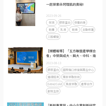
一起探索朵珂理肌的奧秘!
2023-09-26
保濕
膠原蛋白
保養的事
乾癢
乳液
乾燥
主動修護
三股螺旋
【媒體報導】「五方聯盟產學媒合
會」中榮與成大、興大、中科、南
科簽合作意向書
2023-08-13
膠原蛋白
國際傷口修復與再生中心
循環經濟
獨家萃取技術
Extre2Cold
魚皮萃取
產學合作
創甡生技
「新創事業獎、中小企業創新研究