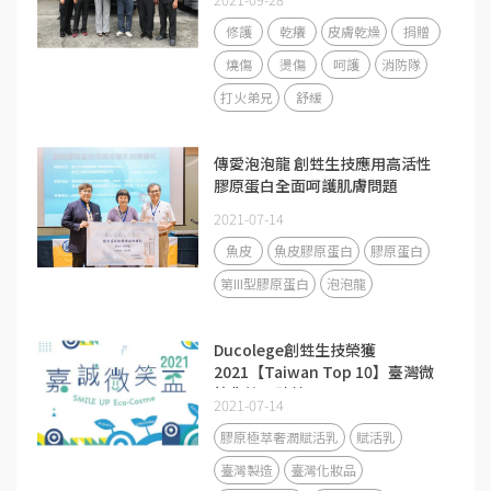
修護
乾癢
皮膚乾燥
捐贈
燒傷
燙傷
呵護
消防隊
打火弟兄
舒緩
傳愛泡泡龍 創甡生技應用高活性
膠原蛋白全面呵護肌膚問題
2021-07-14
魚皮
魚皮膠原蛋白
膠原蛋白
第III型膠原蛋白
泡泡龍
Ducolege創甡生技榮獲
2021【Taiwan Top 10】臺灣微
笑化粧品殊榮！
2021-07-14
膠原極萃奢潤賦活乳
賦活乳
臺灣製造
臺灣化妝品