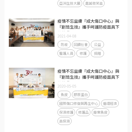
亞洲生技大展
嘉誠微笑盃
疫情不忘益膚『成大傷口中心』與
『創甡生技』攜手呵護防疫面具下
的肌膚
2021-04-08
防疫
回饋社會
公益
醫護人員
修護
捐贈
疫情不忘益膚『成大傷口中心』與
『創甡生技』攜手呵護防疫面具下
的肌膚
2020-05-05
魚皮
膠原蛋白
國際傷口修復與再生中心
循環經濟
保濕修護
修護品
廢棄魚皮
高保濕