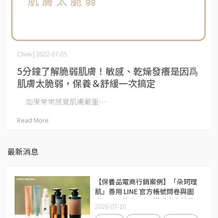
Chen | 2022-07-05
5分鐘了解脆弱肌膚！敏感、乾燥發癢是因爲
肌膚太脆弱，保養＆舒緩一次搞定
如果常常感覺肌膚嚴重⋯
Read More
最新消息
【保養品電商行銷案例】「朵珂理
肌」善用 LINE 官方帳號問卷與圖
文選單，節省 50% 導購人力並帶
2026-07-10
動回流率大增 40%