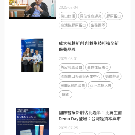
2025-08-04
傷口修護
異位性皮膚炎
膠原蛋白
高活性膠原蛋白
生醫團隊
成大技轉新創 創甡生技打造全新
保養品牌
2025-08-01
魚皮膠原蛋白
異位性皮膚炎
國際傷口修復與再生中心
循環經濟
第III型膠原蛋白
亞洲生技大展
曬後
國際醫療新創佔比過半！比翼生醫
Demo Day登場：台灣是資本與市
場驗證交會處
2025-07-25