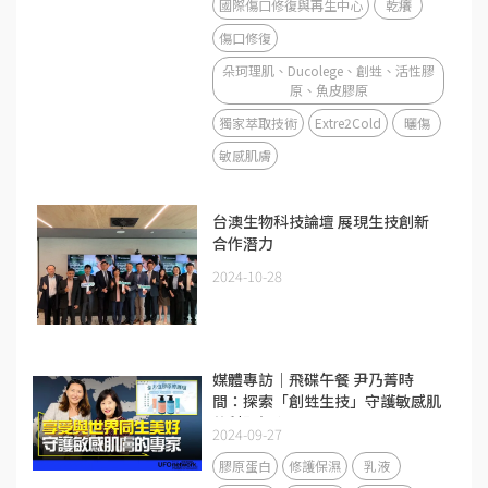
國際傷口修復與再生中心
乾癢
傷口修復
朵珂理肌、Ducolege、創甡、活性膠
原、魚皮膠原
獨家萃取技術
Extre2Cold
曬傷
敏感肌膚
台澳生物科技論壇 展現生技創新
合作潛力
2024-10-28
媒體專訪｜飛碟午餐 尹乃菁時
間：探索「創甡生技」守護敏感肌
的科研初心
2024-09-27
膠原蛋白
修護保濕
乳液