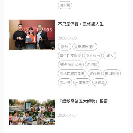
潛水展
不只是保養，是修護人生
2026-04-20
皺紋
魚皮膠原蛋白
異位性皮膚炎
膠原蛋白
成大
第I型膠原蛋白
泡泡龍
高活性膠原蛋白
敏弱肌
傷口修復
蟹足腫
再生醫學
湯德章
「銀髮產業五大趨勢」揭密
2026-04-17