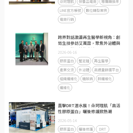
朵珂理肌
保養品電商
導購轉換率
LINE官方帳號
數位轉型案例
電商行銷
跨界對話激盪再生醫學新視角：創
甡生技參訪艾萬霖，聚焦外泌體與
高通量篩選技術交流
2026-06-16
膠原蛋白
蟹足腫
再生醫學
產業交流
外泌體
高通量篩選平台
組織纖維化
糖尿病
肺纖維化
纖維化
直擊DRT潛水展！朵珂理肌「高活
性膠原蛋白」曬後修護掀熱潮
2026-05-14
膠原蛋白
曬後修護
DRT