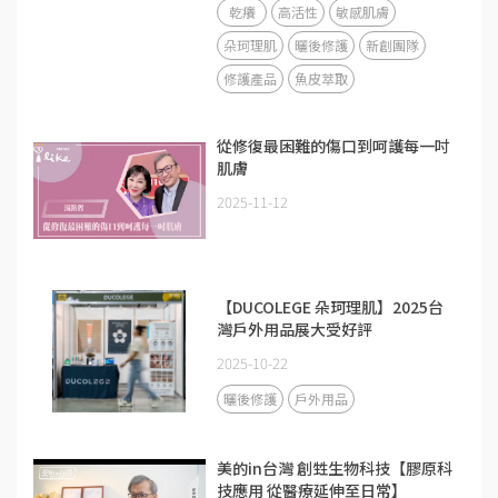
乾癢
高活性
敏感肌膚
朵珂理肌
曬後修護
新創團隊
修護產品
魚皮萃取
從修復最困難的傷口到呵護每一吋
肌膚
2025-11-12
【DUCOLEGE 朵珂理肌】2025台
灣戶外用品展大受好評
2025-10-22
曬後修護
戶外用品
美的in台灣 創甡生物科技【膠原科
技應用 從醫療延伸至日常】