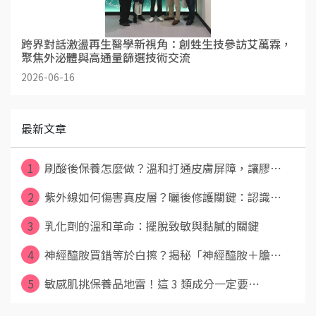
跨界對話激盪再生醫學新視角：創甡生技參訪艾萬霖，
聚焦外泌體與高通量篩選技術交流
2026-06-16
最新文章
1
刷酸後保養怎麼做？溫和打通皮膚屏障，讓膠⋯
2
紫外線如何傷害真皮層？曬後修護關鍵：認識⋯
3
乳化劑的溫和革命：擺脫致敏與黏膩的關鍵
4
神經醯胺買錯等於白擦？揭秘「神經醯胺＋膽⋯
5
敏感肌挑保養品地雷！這 3 類成分一定要⋯