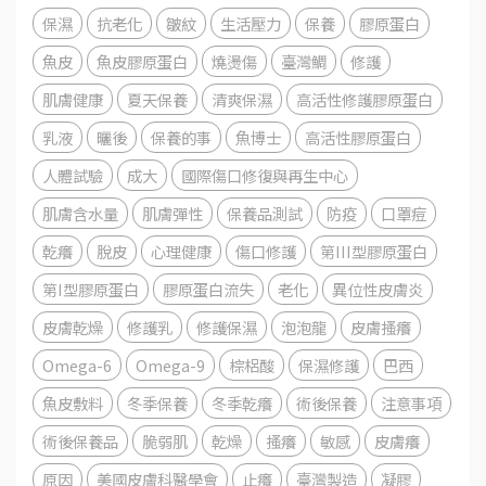
保濕
抗老化
皺紋
生活壓力
保養
膠原蛋白
魚皮
魚皮膠原蛋白
燒燙傷
臺灣鯛
修護
肌膚健康
夏天保養
清爽保濕
高活性修護膠原蛋白
乳液
曬後
保養的事
魚博士
高活性膠原蛋白
人體試驗
成大
國際傷口修復與再生中心
肌膚含水量
肌膚彈性
保養品測試
防疫
口罩痘
乾癢
脫皮
心理健康
傷口修護
第III型膠原蛋白
第I型膠原蛋白
膠原蛋白流失
老化
異位性皮膚炎
皮膚乾燥
修護乳
修護保濕
泡泡龍
皮膚搔癢
Omega-6
Omega-9
棕梠酸
保濕修護
巴西
魚皮敷料
冬季保養
冬季乾癢
術後保養
注意事項
術後保養品
脆弱肌
乾燥
搔癢
敏感
皮膚癢
原因
美國皮膚科醫學會
止癢
臺灣製造
凝膠