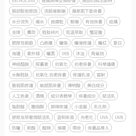
Extre2Cold
皮膚屏障受損修復
臉部凹陷怎麼辦
臉部鬆弛原因
洗臉後緊繃
蘋果肌下垂保養
水分流失
補水
皮膚乾
緊繃
有效保養
結構
支撐
鷹架
胜肽碎片
低溫萃取
蟹足腫
肥厚性疤痕
凸疤癢
曬傷
曬後修護
曬紅
夏日
海邊
紫外線
曬黑
IRB
沐浴
角鯊烷
神經醯胺
尿囊素
抗氧化
抗老保養
科學護膚
水解胜肽
抗氧化 抗老保養
修護乳液
雷射
脆弱肌修護
敏感肌保養
傳明酸
美白成分
人工色素
酒精
成分表教學
保養成份
賦活乳
脂肪酸
膽固醇
屏障修護
小金蓋
乳化劑
膠原及萃奢潤賦活乳
溫和保濕
光老化
UVA
UVB
防曬
刷酸
酸類
煥膚
吸收
保養品導入