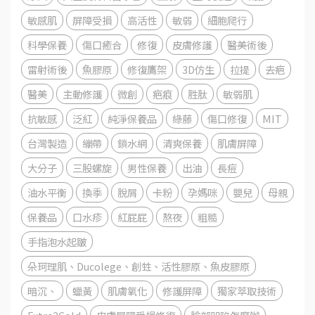
敏感肌
屏障受損
高活性
敏弱
細胞爬行
科學保養
傷口癒合
修復
皮膚修護
醫美術後
雷射術後
魚膠原
修復鷹架
3D仿生
拉提
去疤
醫美
主動修護
微創
疤痕
胜肽
敏弱肌
抗敏感
泛紅
純淨保養品
綠藤
傷口修復
MIT
台灣製造
繃帶
鎖水網
清爽保養
肌膚屏障
大分子
三股螺旋
男性保養
出油
長痘
油水平衡
換季
脫屑
卡粉
孕媽咪
嬰兒
母親
保養品
口水疹
紅屁屁
熬夜
粗糙
手指泡水起皺
朵珂理肌、Ducolege、創甡、活性膠原、魚皮膠原
暗沉、
蠟黃
肌膚氧化
修護屏障
獨家萃取技術