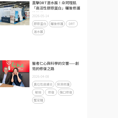
直擊DRT潛水展！朵珂理肌
「高活性膠原蛋白」曬後修護
掀熱潮
2026-05-14
膠原蛋白
曬後修護
DRT
潛水展
醫者仁心與科學的交響——創
甡的修復之路
2026-04-08
異位性皮膚炎
保濕修護
敏弱
修復
傷口修復
蟹足腫