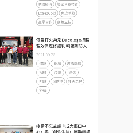
循環經濟
獨家萃取技術
Extre2Cold
魚皮萃取
產學合作
創甡生技
傳愛打火弟兄 Ducolege捐贈
強效保溼修護乳 呵護消防人
員救災的辛苦與疼痛
2021-09-28
修護
乾癢
皮膚乾燥
捐贈
燒傷
燙傷
呵護
消防隊
打火弟兄
舒緩
疫情不忘益膚『成大傷口中
心』與『創甡生技』攜手呵護