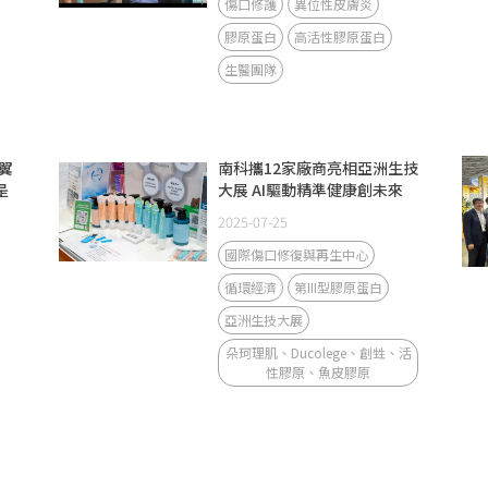
傷口修護
異位性皮膚炎
膠原蛋白
高活性膠原蛋白
生醫團隊
翼
南科攜12家廠商亮相亞洲生技
是
大展 AI驅動精準健康創未來
2025-07-25
國際傷口修復與再生中心
循環經濟
第III型膠原蛋白
亞洲生技大展
朵珂理肌、Ducolege、創甡、活
性膠原、魚皮膠原