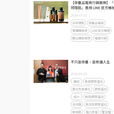
【保養品電商行銷案例】「
珂理肌」善用 LINE 官方帳
問卷與圖文選單，節省 50
2026-07-10
導購人力並帶動回流率大增
40%
朵珂理肌
保養品電商
導購轉換率
LINE官方帳號
數位轉型案例
電商行銷
不只是保養，是修護人生
2026-04-20
皺紋
魚皮膠原蛋白
異位性皮膚炎
膠原蛋白
成大
第I型膠原蛋白
泡泡龍
高活性膠原蛋白
敏弱肌
傷口修復
蟹足腫