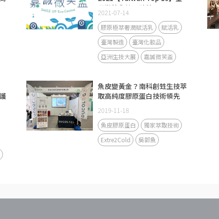
灣微笑化粧品殊榮！
2021-07-14
膠原極萃奢潤賦活乳
賦活乳
臺灣製造
臺灣化妝品
亞洲生技大展
嘉誠微笑盃
魚皮變黃金？南科創甡生技萃
護
取高純度膠原蛋白技術領先
2019-11-18
魚皮膠原蛋白
獨家萃取技術
Extre2Cold
吳郭魚