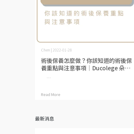
Chen | 2022-01-28
術後保養怎麼做？你該知道的術後保
養重點與注意事項｜Ducolege 朵珂
理肌
⋯
Read More
最新消息