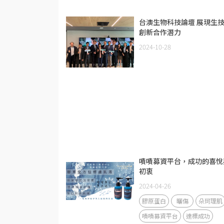
台澳生物科技論壇 展現生
創新合作潛力
2024-10-28
嘖嘖募資平台，成功的喜悅
初衷
2024-04-26
膠原蛋白
曬傷
朵珂理肌
嘖嘖募資平台
達標成功