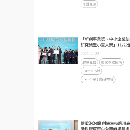
修護乳液
「新創事業獎、中小企業創
研究獎暨小巨人獎」11/22
大頒獎
2021-11-22
膠原蛋白
獨家萃取技術
Extre2Cold
中小企業創新研究獎
傳愛泡泡龍 創甡生技應用
活性膠原蛋白全面呵護肌膚