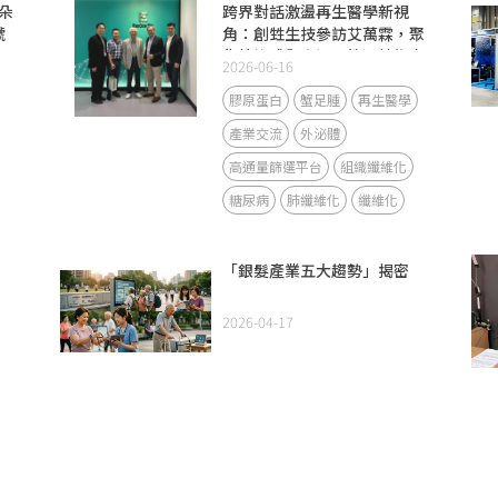
朵
跨界對話激盪再生醫學新視
號
角：創甡生技參訪艾萬霖，聚
%
焦外泌體與高通量篩選技術交
2026-06-16
流
膠原蛋白
蟹足腫
再生醫學
產業交流
外泌體
高通量篩選平台
組織纖維化
糖尿病
肺纖維化
纖維化
「銀髮產業五大趨勢」揭密
2026-04-17