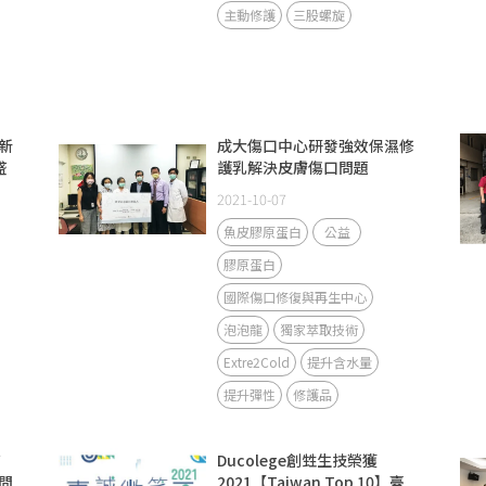
主動修護
三股螺旋
新
成大傷口中心研發強效保濕修
盛
護乳解決皮膚傷口問題
2021-10-07
魚皮膠原蛋白
公益
膠原蛋白
國際傷口修復與再生中心
泡泡龍
獨家萃取技術
Extre2Cold
提升含水量
提升彈性
修護品
高
Ducolege創甡生技榮獲
問
2021【Taiwan Top 10】臺