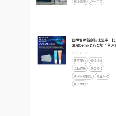
曬後修護
戶外用品
國際醫療新創佔比過半！比
生醫Demo Day登場：台灣
資本與市場驗證交會處
2025-07-25
膠原蛋白
循環經濟
主動修護
傷口修復
獨家萃取技術
低溫萃取
魚皮萃取