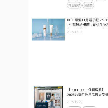
再生醫學
湯德章
DHT 聯盟11月電子報 Vol.1
- 生醫驗證版圖：創甡生物
技以低碳精純膠原蛋白攻佔
2025-12-15
美修護市場
【DUCOLEGE 朵珂理肌】
2025台灣戶外用品展大受
評
2025-10-22