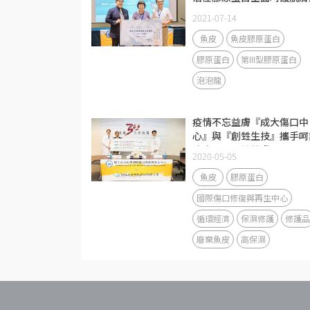
題
2021-07-14
魚皮
魚皮膠原蛋白
膠原蛋白
第III型膠原蛋白
泡泡龍
疫情不忘益膚『成大傷口中
心』與『創甡生技』攜手呵
防疫面具下的肌膚
2020-05-05
魚皮
膠原蛋白
國際傷口修復與再生中心
循環經濟
保濕修護
修護品
廢棄魚皮
高保濕