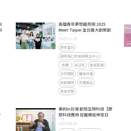
9
高雄青年夢想館亮相 2025
科
Meet Taipei 全台最大創新創
醫
業展 掀起港都新創力
2025-11-25
膠原蛋白
國際傷口修復與再生中心
乾癢
高活性
敏感肌膚
朵珂理肌
曬後修護
新創團隊
修護產品
魚皮萃取
美的in台灣 創甡生物科技【膠
好
原科技應用 從醫療延伸至日
常】
2025-08-04