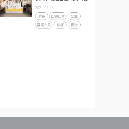
防疫面具下的肌膚
2021-04-08
防疫
回饋社會
公益
醫護人員
修護
捐贈