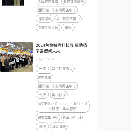
魚皮膠原蛋白
異位性皮膚炎
國際傷口修復與再生中心
循環經濟
第III型膠原蛋白
亞洲生技大展
曬後
2024台灣醫療科技展 驅動精
準醫療新未來
2024-12-06
魚皮
異位性皮膚炎
膠原蛋白
國際傷口修復與再生中心
乾癢
傷口修復
朵珂理肌、Ducolege、創甡、活
性膠原、魚皮膠原
獨家萃取技術
Extre2Cold
曬傷
敏感肌膚