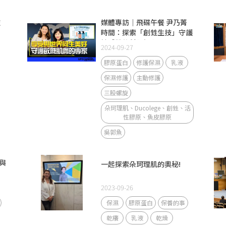
技
媒體專訪｜飛碟午餐 尹乃菁
時間：探索「創甡生技」守護
敏感肌的科研初心
2024-09-27
膠原蛋白
修護保濕
乳液
保濕修護
主動修護
三股螺旋
朵珂理肌、Ducolege、創甡、活
性膠原、魚皮膠原
吳郭魚
與
一起探索朵珂理肌的奧秘!
2023-09-26
保濕
膠原蛋白
保養的事
乾癢
乳液
乾燥