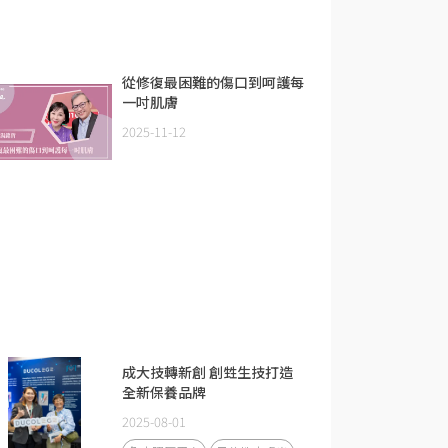
從修復最困難的傷口到呵護每
一吋肌膚
2025-11-12
成大技轉新創 創甡生技打造
全新保養品牌
2025-08-01