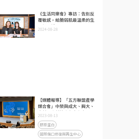
《生活同樂會》專訪：告別反
覆敏感，給脆弱肌最溫柔的生
醫級呵護。
2024-08-28
【媒體報導】「五方聯盟產學
媒合會」中榮與成大、興大、
中科、南科簽合作意向書
2023-08-13
膠原蛋白
國際傷口修復與再生中心