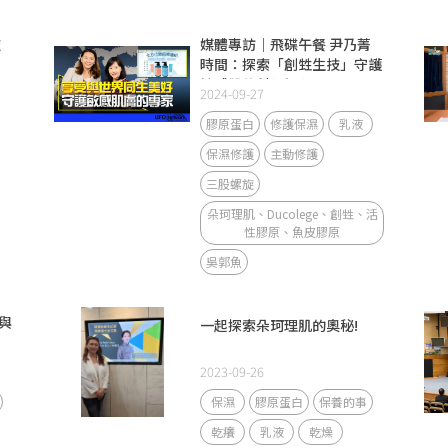
技
媒體專訪｜飛碟午餐 尹乃菁
時間：探索「創甡生技」守護
敏感肌的科研初心
2024-09-27
膠原蛋白
修護保濕
乳液
保濕修護
主動修護
三股螺旋
朵珂理肌、Ducolege、創甡、活
性膠原、魚皮膠原
吳郭魚
與
一起探索朵珂理肌的奧秘!
2023-09-26
保濕
膠原蛋白
保養的事
乾癢
乳液
乾燥