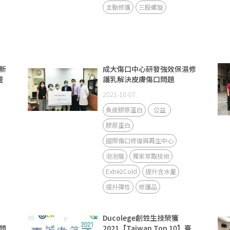
主動修護
三股螺旋
新
成大傷口中心研發強效保濕修
盛
護乳解決皮膚傷口問題
2021-10-07
魚皮膠原蛋白
公益
膠原蛋白
國際傷口修復與再生中心
泡泡龍
獨家萃取技術
Extre2Cold
提升含水量
提升彈性
修護品
高
Ducolege創甡生技榮獲
問
2021【Taiwan Top 10】臺