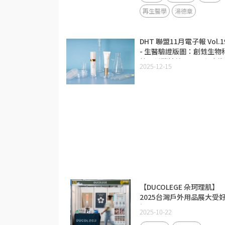
再生醫學
湯德章
DHT 聯盟11月電子報 Vol.1
- 生醫驗證版圖：創甡生物
技以低碳精純膠原蛋白攻佔
2025-12-15
美修護市場
【DUCOLEGE 朵珂理肌】
2025台灣戶外用品展大受
評
2025-10-22