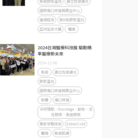
魚皮膠原蛋白
異位性皮膚炎
國際傷口修復與再生中心
循環經濟
第III型膠原蛋白
亞洲生技大展
曬後
2024台灣醫療科技展 驅動精
準醫療新未來
2024-12-06
魚皮
異位性皮膚炎
膠原蛋白
國際傷口修復與再生中心
乾癢
傷口修復
朵珂理肌、Ducolege、創甡、活
性膠原、魚皮膠原
獨家萃取技術
Extre2Cold
曬傷
敏感肌膚