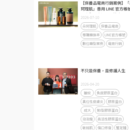
【保養品電商行銷案例】「
珂理肌」善用 LINE 官方帳
問卷與圖文選單，節省 50
2026-07-10
導購人力並帶動回流率大增
40%
朵珂理肌
保養品電商
導購轉換率
LINE官方帳號
數位轉型案例
電商行銷
不只是保養，是修護人生
2026-04-20
皺紋
魚皮膠原蛋白
異位性皮膚炎
膠原蛋白
成大
第I型膠原蛋白
泡泡龍
高活性膠原蛋白
敏弱肌
傷口修復
蟹足腫