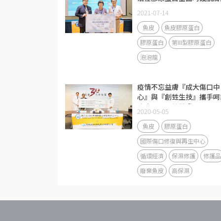
題
2021-07-14
魚皮
魚皮膠原蛋白
膠原蛋白
第III型膠原蛋白
泡泡龍
疫情不忘益膚『成大傷口中
心』與『創甡生技』攜手呵
防疫面具下的肌膚
2020-05-05
魚皮
膠原蛋白
國際傷口修復與再生中心
循環經濟
保濕修護
修護品
廢棄魚皮
高保濕