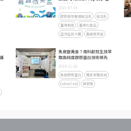
灣微笑化粧品殊榮！
2021-07-14
膠原極萃奢潤賦活乳
賦活乳
臺灣製造
臺灣化妝品
亞洲生技大展
嘉誠微笑盃
魚皮變黃金？南科創甡生技萃
護
取高純度膠原蛋白技術領先
2019-11-18
魚皮膠原蛋白
獨家萃取技術
Extre2Cold
吳郭魚