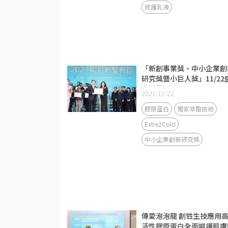
修護乳液
「新創事業獎、中小企業創
研究獎暨小巨人獎」11/22
大頒獎
2021-11-22
膠原蛋白
獨家萃取技術
Extre2Cold
中小企業創新研究獎
傳愛泡泡龍 創甡生技應用
活性膠原蛋白全面呵護肌膚