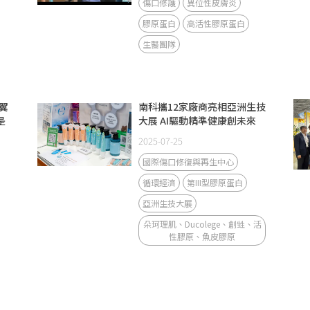
傷口修護
異位性皮膚炎
膠原蛋白
高活性膠原蛋白
生醫團隊
翼
南科攜12家廠商亮相亞洲生技
是
大展 AI驅動精準健康創未來
2025-07-25
國際傷口修復與再生中心
循環經濟
第III型膠原蛋白
亞洲生技大展
朵珂理肌、Ducolege、創甡、活
性膠原、魚皮膠原