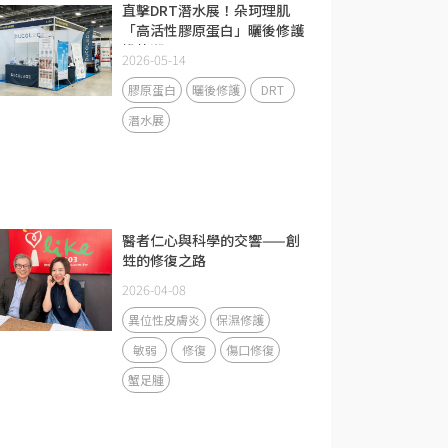
直擊DRT潛水展！朵珂理肌
「高活性膠原蛋白」曬後修護
掀熱潮
2026-05-14
膠原蛋白
曬後修護
DRT
潛水展
醫者仁心與科學的交響——創
甡的修復之路
2026-04-08
異位性皮膚炎
保濕修護
敏弱
修復
傷口修復
蟹足腫