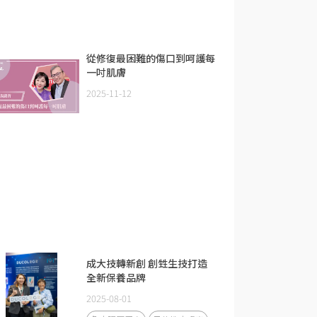
從修復最困難的傷口到呵護每
一吋肌膚
2025-11-12
成大技轉新創 創甡生技打造
全新保養品牌
2025-08-01