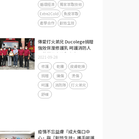
循環經濟
獨家萃取技術
Extre2Cold
魚皮萃取
產學合作
創甡生技
傳愛打火弟兄 Ducolege捐贈
強效保溼修護乳 呵護消防人
員救災的辛苦與疼痛
2021-09-28
修護
乾癢
皮膚乾燥
捐贈
燒傷
燙傷
呵護
消防隊
打火弟兄
舒緩
疫情不忘益膚『成大傷口中
心』與『創甡生技』攜手呵護