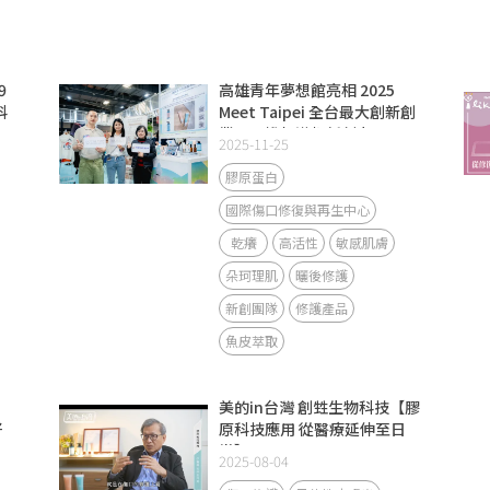
9
高雄青年夢想館亮相 2025
科
Meet Taipei 全台最大創新創
醫
業展 掀起港都新創力
2025-11-25
膠原蛋白
國際傷口修復與再生中心
乾癢
高活性
敏感肌膚
朵珂理肌
曬後修護
新創團隊
修護產品
魚皮萃取
美的in台灣 創甡生物科技【膠
好
原科技應用 從醫療延伸至日
常】
2025-08-04