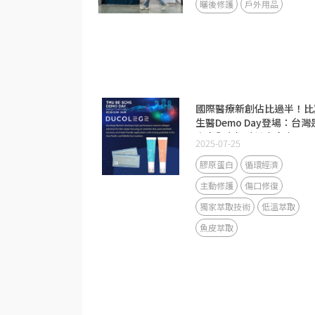
曬後修護
戶外用品
國際醫療新創佔比過半！比
生醫Demo Day登場：台灣
資本與市場驗證交會處
2025-07-25
膠原蛋白
循環經濟
主動修護
傷口修復
獨家萃取技術
低溫萃取
魚皮萃取