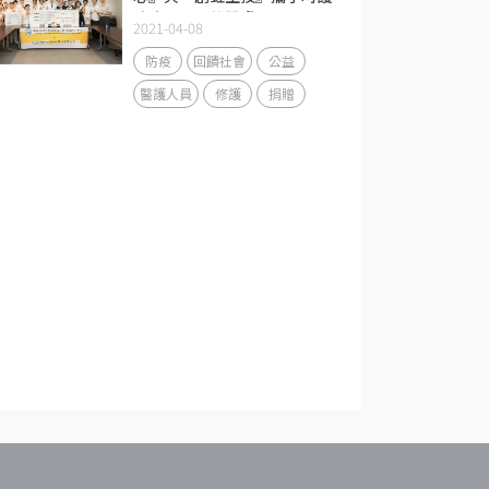
防疫面具下的肌膚
2021-04-08
防疫
回饋社會
公益
醫護人員
修護
捐贈