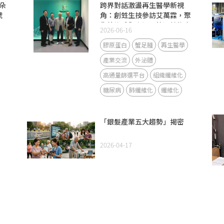
朵
跨界對話激盪再生醫學新視
號
角：創甡生技參訪艾萬霖，聚
%
焦外泌體與高通量篩選技術交
2026-06-16
流
膠原蛋白
蟹足腫
再生醫學
產業交流
外泌體
高通量篩選平台
組織纖維化
糖尿病
肺纖維化
纖維化
「銀髮產業五大趨勢」揭密
2026-04-17