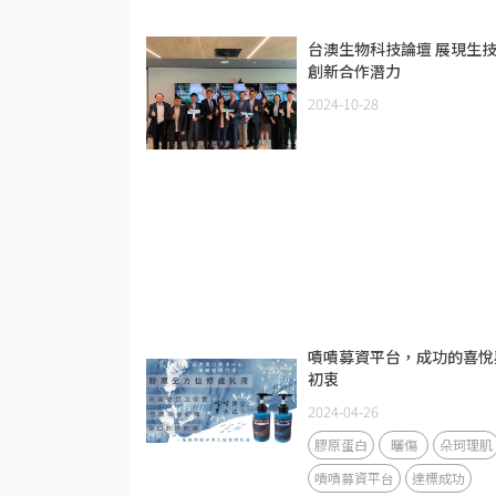
台澳生物科技論壇 展現生
創新合作潛力
2024-10-28
嘖嘖募資平台，成功的喜悅
初衷
2024-04-26
膠原蛋白
曬傷
朵珂理肌
嘖嘖募資平台
達標成功