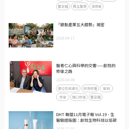
蟹足腫
再生醫學
湯德章
「銀髮產業五大趨勢」揭密
2026-04-17
醫者仁心與科學的交響——創甡的
修復之路
2026-04-08
異位性皮膚炎
保濕修護
敏弱
修復
傷口修復
蟹足腫
DHT 聯盟11月電子報 Vol.19 - 生
醫驗證版圖：創甡生物科技以低碳
精純膠原蛋白攻佔醫美修護市場
2025-12-15