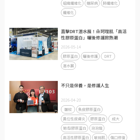
組織纖維化
糖尿病
肺纖維化
纖維化
直擊DRT潛水展！朵珂理肌「高活
性膠原蛋白」曬後修護掀熱潮
2026-05-14
膠原蛋白
曬後修護
DRT
潛水展
不只是保養，是修護人生
2026-04-20
皺紋
魚皮膠原蛋白
異位性皮膚炎
膠原蛋白
成大
第I型膠原蛋白
泡泡龍
高活性膠原蛋白
敏弱肌
傷口修復