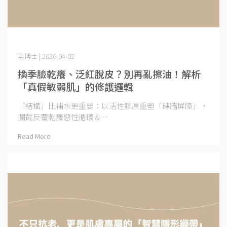
魚博士 | 2026-04-02
換季臉乾癢、泛紅脫皮？別再亂擦油！解析
「真假敏弱肌」的修護邏輯
「結構」比補水更重要：以活性膠原重塑「磚牆屏障」，
攔截反覆乾癢惡性循環 &⋯
Read More