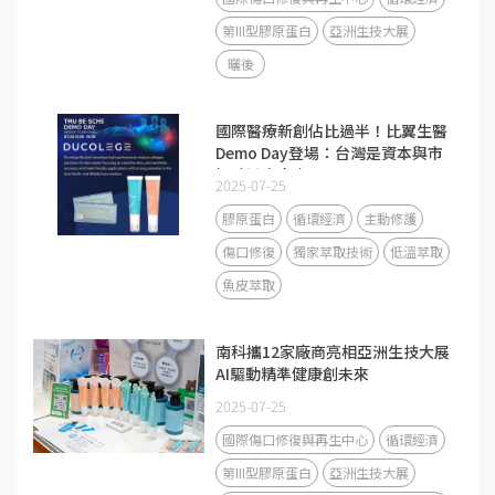
第III型膠原蛋白
亞洲生技大展
曬後
國際醫療新創佔比過半！比翼生醫
Demo Day登場：台灣是資本與市
場驗證交會處
2025-07-25
膠原蛋白
循環經濟
主動修護
傷口修復
獨家萃取技術
低溫萃取
魚皮萃取
南科攜12家廠商亮相亞洲生技大展
AI驅動精準健康創未來
2025-07-25
國際傷口修復與再生中心
循環經濟
第III型膠原蛋白
亞洲生技大展