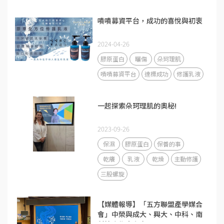
嘖嘖募資平台，成功的喜悅與初衷
2024-04-26
膠原蛋白
曬傷
朵珂理肌
嘖嘖募資平台
達標成功
修護乳液
一起探索朵珂理肌的奧秘!
2023-09-26
保濕
膠原蛋白
保養的事
乾癢
乳液
乾燥
主動修護
三股螺旋
【媒體報導】「五方聯盟產學媒合
會」中榮與成大、興大、中科、南
科簽合作意向書