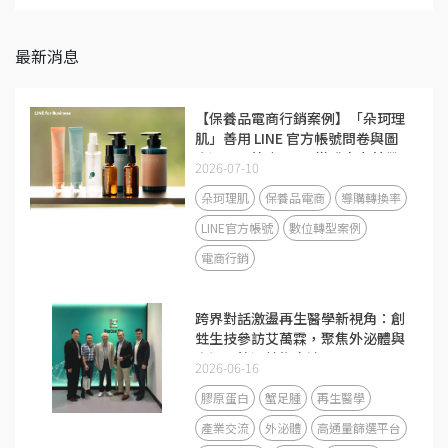
最新消息
【保養品電商行銷案例】「朵珂理
肌」善用 LINE 官方帳號問卷與圖
文選單，節省 50% 導購人力並帶
2026-07-10
動回流率大增 40%
朵珂理肌
保養品電商
導購轉換率
LINE官方帳號
數位轉型案例
電商行銷
跨界對話激盪再生醫學新視角：創
甡生技參訪艾萬霖，聚焦外泌體與
高通量篩選技術交流
2026-06-16
膠原蛋白
蟹足腫
再生醫學
產業交流
外泌體
高通量篩選平台