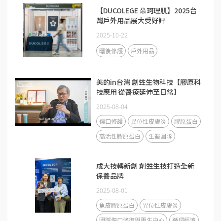
【DUCOLEGE 朵珂理肌】2025台
灣戶外用品展大受好評
2025-10-22
曬後修護
戶外用品
美的in台灣 創甡生物科技【膠原科
技應用 從醫療延伸至日常】
2025-08-04
傷口修護
異位性皮膚炎
膠原蛋白
高活性膠原蛋白
生醫團隊
成大技轉新創 創甡生技打造全新
保養品牌
2025-08-01
魚皮膠原蛋白
異位性皮膚炎
國際傷口修復與再生中心
循環經濟