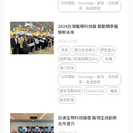
朵珂理肌、Ducolege、創甡、活性膠
原、魚皮膠原
2024台灣醫療科技展 驅動精準醫
療新未來
2024-12-06
魚皮
異位性皮膚炎
膠原蛋白
國際傷口修復與再生中心
乾癢
傷口修復
朵珂理肌、Ducolege、創甡、活性膠
原、魚皮膠原
獨家萃取技術
Extre2Cold
曬傷
敏感肌膚
台澳生物科技論壇 展現生技創新
合作潛力
2024-10-28