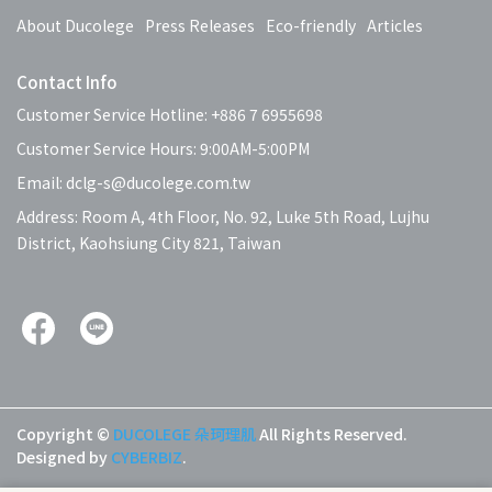
About Ducolege
Press Releases
Eco-friendly
Articles
Contact Info
Customer Service Hotline: +886 7 6955698
Customer Service Hours: 9:00AM-5:00PM
Email: dclg-s@ducolege.com.tw
Address: Room A, 4th Floor, No. 92, Luke 5th Road, Lujhu
District, Kaohsiung City 821, Taiwan
Copyright ©
DUCOLEGE 朵珂理肌
All Rights Reserved.
Designed by
CYBERBIZ
.