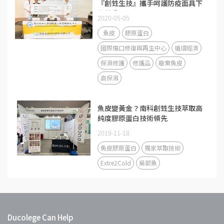
『創甡生技』攜手呵護防疫面具下
的肌膚
2020-05-05
魚皮
膠原蛋白
國際傷口修復與再生中心
循環經濟
保濕修護
修護品
廢棄魚皮
高保濕
魚皮變黃金？南科創甡生技萃取高
純度膠原蛋白技術領先
2019-11-18
魚皮膠原蛋白
獨家萃取技術
Extre2Cold
吳郭魚
Ducolege Can Help