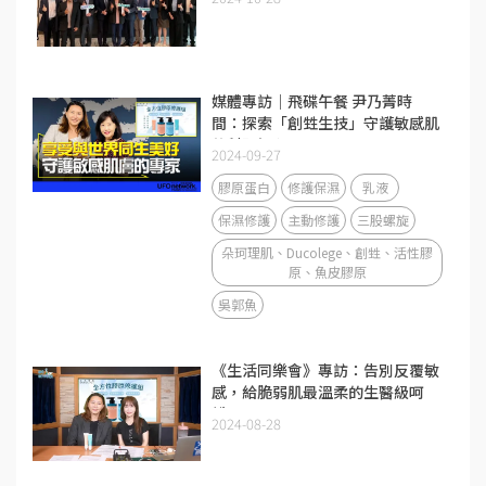
媒體專訪｜飛碟午餐 尹乃菁時
間：探索「創甡生技」守護敏感肌
的科研初心
2024-09-27
膠原蛋白
修護保濕
乳液
保濕修護
主動修護
三股螺旋
朵珂理肌、Ducolege、創甡、活性膠
原、魚皮膠原
吳郭魚
《生活同樂會》專訪：告別反覆敏
感，給脆弱肌最溫柔的生醫級呵
護。
2024-08-28