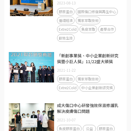
2023-08-13
膠原蛋白
國際傷口修復與再生中心
循環經濟
獨家萃取技術
Extre2Cold
魚皮萃取
產學合作
創甡生技
「新創事業獎、中小企業創新研究
獎暨小巨人獎」11/22盛大頒獎
2021-11-22
膠原蛋白
獨家萃取技術
Extre2Cold
中小企業創新研究獎
成大傷口中心研發強效保濕修護乳
解決皮膚傷口問題
2021-10-07
魚皮膠原蛋白
公益
膠原蛋白