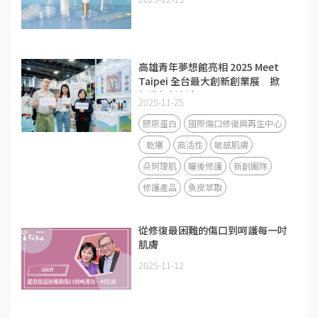
高雄青年夢想館亮相 2025 Meet
Taipei 全台最大創新創業展 掀
起港都新創力
2025-11-25
膠原蛋白
國際傷口修復與再生中心
乾癢
高活性
敏感肌膚
朵珂理肌
曬後修護
新創團隊
修護產品
魚皮萃取
從修復最困難的傷口到呵護每一吋
肌膚
2025-11-12