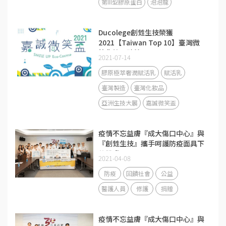
第III型膠原蛋白
泡泡龍
Ducolege創甡生技榮獲
2021【Taiwan Top 10】臺灣微
笑化粧品殊榮！
2021-07-14
膠原極萃奢潤賦活乳
賦活乳
臺灣製造
臺灣化妝品
亞洲生技大展
嘉誠微笑盃
疫情不忘益膚『成大傷口中心』與
『創甡生技』攜手呵護防疫面具下
的肌膚
2021-04-08
防疫
回饋社會
公益
醫護人員
修護
捐贈
疫情不忘益膚『成大傷口中心』與