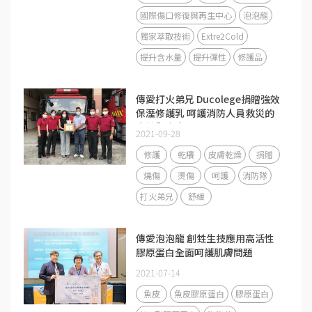
國際傷口修復與再生中心
泡泡龍
獨家萃取技術
Extre2Cold
提升含水量
提升彈性
修護品
傳愛打火弟兄 Ducolege捐贈強效
保溼修護乳 呵護消防人員救災的
辛苦與疼痛
2021-09-28
修護
乾癢
皮膚乾燥
捐贈
燒傷
燙傷
呵護
消防隊
打火弟兄
舒緩
傳愛泡泡龍 創甡生技應用高活性
膠原蛋白全面呵護肌膚問題
2021-07-14
魚皮
魚皮膠原蛋白
膠原蛋白