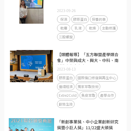
2023-09-26
保濕
膠原蛋白
保養的事
乾癢
乳液
乾燥
主動修護
三股螺旋
【媒體報導】「五方聯盟產學媒合
會」中榮與成大、興大、中科、南
科簽合作意向書
2023-08-13
膠原蛋白
國際傷口修復與再生中心
循環經濟
獨家萃取技術
Extre2Cold
魚皮萃取
產學合作
創甡生技
「新創事業獎、中小企業創新研究
獎暨小巨人獎」11/22盛大頒獎