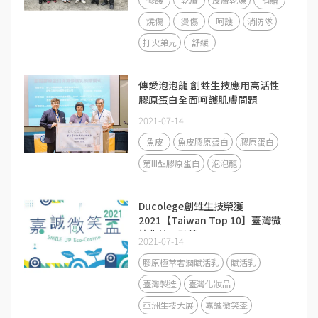
燒傷
燙傷
呵護
消防隊
打火弟兄
舒緩
傳愛泡泡龍 創甡生技應用高活性
膠原蛋白全面呵護肌膚問題
2021-07-14
魚皮
魚皮膠原蛋白
膠原蛋白
第III型膠原蛋白
泡泡龍
Ducolege創甡生技榮獲
2021【Taiwan Top 10】臺灣微
笑化粧品殊榮！
2021-07-14
膠原極萃奢潤賦活乳
賦活乳
臺灣製造
臺灣化妝品
亞洲生技大展
嘉誠微笑盃