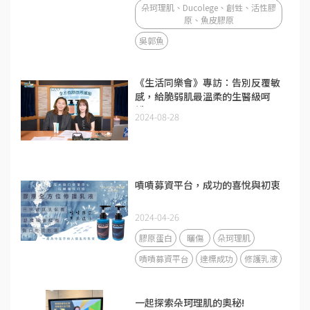
朵珂理肌、Ducolege、創甡、活性膠
原、魚皮膠原
吳郭魚
《生活同樂會》專訪：告別反覆敏
感，給脆弱肌最溫柔的生醫級呵
護。
2024-08-28
嘖嘖募資平台，成功的喜悅與初衷
2024-04-26
膠原蛋白
曬傷
朵珂理肌
嘖嘖募資平台
達標成功
修護乳液
一起探索朵珂理肌的奧秘!