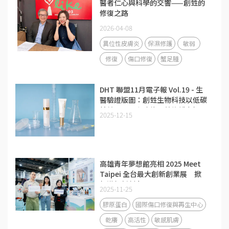
醫者仁心與科學的交響——創甡的
修復之路
2026-04-08
異位性皮膚炎
保濕修護
敏弱
修復
傷口修復
蟹足腫
DHT 聯盟11月電子報 Vol.19 - 生
醫驗證版圖：創甡生物科技以低碳
精純膠原蛋白攻佔醫美修護市場
2025-12-15
高雄青年夢想館亮相 2025 Meet
Taipei 全台最大創新創業展 掀
起港都新創力
2025-11-25
膠原蛋白
國際傷口修復與再生中心
乾癢
高活性
敏感肌膚