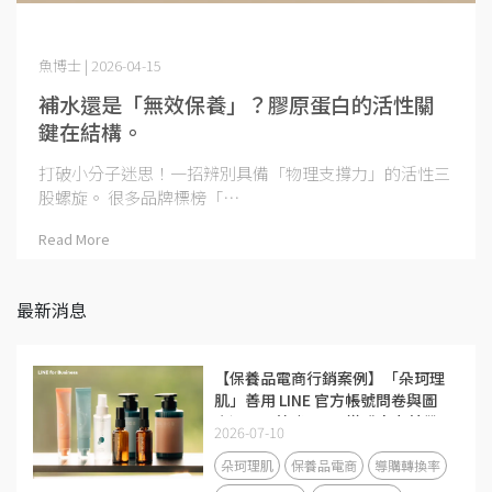
魚博士 | 2026-04-15
補水還是「無效保養」？膠原蛋白的活性關
鍵在結構。
打破小分子迷思！一招辨別具備「物理支撐力」的活性三
股螺旋。 很多品牌標榜「⋯
Read More
最新消息
【保養品電商行銷案例】「朵珂理
肌」善用 LINE 官方帳號問卷與圖
文選單，節省 50% 導購人力並帶
2026-07-10
動回流率大增 40%
朵珂理肌
保養品電商
導購轉換率