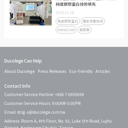
純度膠原蛋白技術領先
2019-11-18
魚皮膠原蛋白
獨家萃取技術
Extre2Cold
吳郭魚
Ducolege Can Help
About Ducolege
Press Releases
Eco-friendly
Articles
Contact Info
Customer Service Hotline: +886 7 6955698
Customer Service Hours: 9:00AM-5:00PM
Email: dclg-s@ducolege.com.tw
Address: Room A, 4th Floor, No. 92, Luke 5th Road, Lujhu
District, Kaohsiung City 821, Taiwan