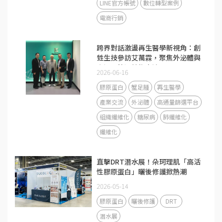
LINE官方帳號
數位轉型案例
電商行銷
跨界對話激盪再生醫學新視角：創
甡生技參訪艾萬霖，聚焦外泌體與
高通量篩選技術交流
2026-06-16
膠原蛋白
蟹足腫
再生醫學
產業交流
外泌體
高通量篩選平台
組織纖維化
糖尿病
肺纖維化
纖維化
直擊DRT潛水展！朵珂理肌「高活
性膠原蛋白」曬後修護掀熱潮
2026-05-14
膠原蛋白
曬後修護
DRT
潛水展