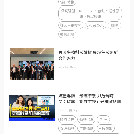
傷口修復
朵珂理肌、Ducolege、創甡、活性膠
原、魚皮膠原
獨家萃取技術
Extre2Cold
曬傷
敏感肌膚
台澳生物科技論壇 展現生技創新
合作潛力
2024-10-28
媒體專訪｜飛碟午餐 尹乃菁時
間：探索「創甡生技」守護敏感肌
的科研初心
2024-09-27
膠原蛋白
修護保濕
乳液
保濕修護
主動修護
三股螺旋