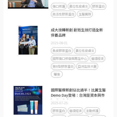
傷口修護
異位性皮膚炎
膠原蛋白
高活性膠原蛋白
生醫團隊
成大技轉新創 創甡生技打造全新
保養品牌
2025-08-01
魚皮膠原蛋白
異位性皮膚炎
國際傷口修復與再生中心
循環經濟
第III型膠原蛋白
亞洲生技大展
曬後
國際醫療新創佔比過半！比翼生醫
Demo Day登場：台灣是資本與市
場驗證交會處
2025-07-25
膠原蛋白
循環經濟
主動修護