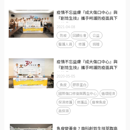
疫情不忘益膚『成大傷口中心』與
『創甡生技』攜手呵護防疫面具下
的肌膚
2021-04-08
防疫
回饋社會
公益
醫護人員
修護
捐贈
疫情不忘益膚『成大傷口中心』與
『創甡生技』攜手呵護防疫面具下
的肌膚
2020-05-05
魚皮
膠原蛋白
國際傷口修復與再生中心
循環經濟
保濕修護
修護品
廢棄魚皮
高保濕
魚皮變黃金？南科創甡生技萃取高