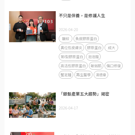
不只是保養，是修護人生
2026-04-20
皺紋
魚皮膠原蛋白
異位性皮膚炎
膠原蛋白
成大
第I型膠原蛋白
泡泡龍
高活性膠原蛋白
敏弱肌
傷口修復
蟹足腫
再生醫學
湯德章
「銀髮產業五大趨勢」揭密
2026-04-17