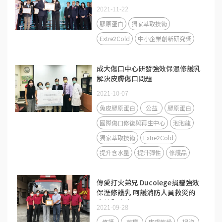
2021-11-22
膠原蛋白
獨家萃取技術
Extre2Cold
中小企業創新研究獎
成大傷口中心研發強效保濕修護乳
解決皮膚傷口問題
2021-10-07
魚皮膠原蛋白
公益
膠原蛋白
國際傷口修復與再生中心
泡泡龍
獨家萃取技術
Extre2Cold
提升含水量
提升彈性
修護品
傳愛打火弟兄 Ducolege捐贈強效
保溼修護乳 呵護消防人員救災的
辛苦與疼痛
2021-09-28
修護
乾癢
皮膚乾燥
捐贈