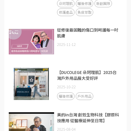
朵珂理肌
曬後修護
新創團隊
修護產品
魚皮萃取
從修復最困難的傷口到呵護每一吋
肌膚
2025-11-12
【DUCOLEGE 朵珂理肌】2025台
灣戶外用品展大受好評
2025-10-22
曬後修護
戶外用品
美的in台灣 創甡生物科技【膠原科
技應用 從醫療延伸至日常】
2025-08-04