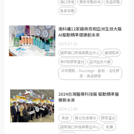
傷口修復
獨家萃取技術
低溫萃取
魚皮萃取
南科攜12家廠商亮相亞洲生技大展
AI驅動精準健康創未來
2025-07-25
國際傷口修復與再生中心
循環經濟
第III型膠原蛋白
亞洲生技大展
朵珂理肌、Ducolege、創甡、活性膠
原、魚皮膠原
2024台灣醫療科技展 驅動精準醫
療新未來
2024-12-06
魚皮
異位性皮膚炎
膠原蛋白
國際傷口修復與再生中心
乾癢