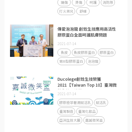
燒傷
燙傷
呵護
消防隊
打火弟兄
舒緩
傳愛泡泡龍 創甡生技應用高活性
膠原蛋白全面呵護肌膚問題
2021-07-14
魚皮
魚皮膠原蛋白
膠原蛋白
第III型膠原蛋白
泡泡龍
Ducolege創甡生技榮獲
2021【Taiwan Top 10】臺灣微
笑化粧品殊榮！
2021-07-14
膠原極萃奢潤賦活乳
賦活乳
臺灣製造
臺灣化妝品
亞洲生技大展
嘉誠微笑盃