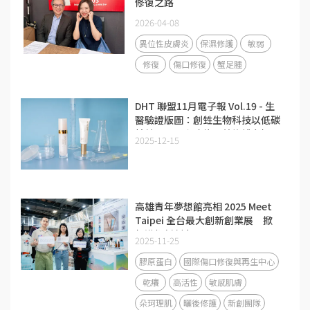
修復之路
2026-04-08
異位性皮膚炎
保濕修護
敏弱
修復
傷口修復
蟹足腫
DHT 聯盟11月電子報 Vol.19 - 生
醫驗證版圖：創甡生物科技以低碳
精純膠原蛋白攻佔醫美修護市場
2025-12-15
高雄青年夢想館亮相 2025 Meet
Taipei 全台最大創新創業展 掀
起港都新創力
2025-11-25
膠原蛋白
國際傷口修復與再生中心
乾癢
高活性
敏感肌膚
朵珂理肌
曬後修護
新創團隊