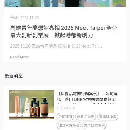
朵編 | 2025-11-25
高雄青年夢想館亮相 2025 Meet Taipei 全台
最大創新創業展 掀起港都新創力
2025.11.26 高雄青年夢想館亮相 2025Meet Tai⋯
Read More
最新消息
【保養品電商行銷案例】「朵珂理
肌」善用 LINE 官方帳號問卷與圖
文選單，節省 50% 導購人力並帶
2026-07-10
動回流率大增 40%
朵珂理肌
保養品電商
導購轉換率
LINE官方帳號
數位轉型案例