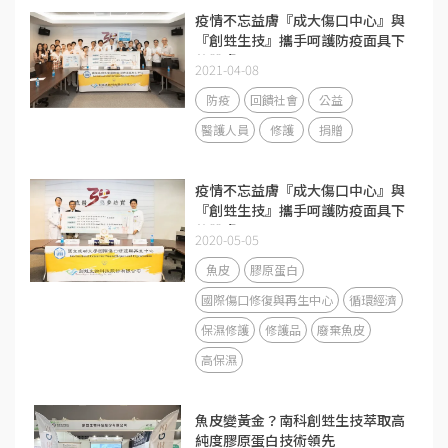
疫情不忘益膚『成大傷口中心』與
『創甡生技』攜手呵護防疫面具下
的肌膚
2021-04-08
防疫
回饋社會
公益
醫護人員
修護
捐贈
疫情不忘益膚『成大傷口中心』與
『創甡生技』攜手呵護防疫面具下
的肌膚
2020-05-05
魚皮
膠原蛋白
國際傷口修復與再生中心
循環經濟
保濕修護
修護品
廢棄魚皮
高保濕
魚皮變黃金？南科創甡生技萃取高
純度膠原蛋白技術領先