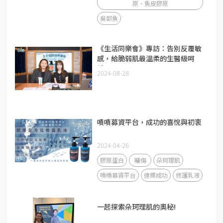
原、魚皮膠原
吳郭魚
《生活同樂會》專訪：告別反覆敏
感，給脆弱肌最溫柔的生醫級呵
護。
2024-08-28
嘖嘖募資平台，成功的喜悅與初衷
2024-04-26
膠原蛋白
曬傷
朵珂理肌
嘖嘖募資平台
達標成功
修護乳液
一起探索朵珂理肌的奧秘!