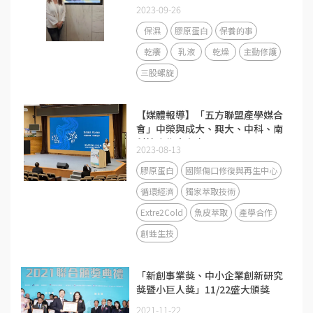
2023-09-26
保濕
膠原蛋白
保養的事
乾癢
乳液
乾燥
主動修護
三股螺旋
【媒體報導】「五方聯盟產學媒合
會」中榮與成大、興大、中科、南
科簽合作意向書
2023-08-13
膠原蛋白
國際傷口修復與再生中心
循環經濟
獨家萃取技術
Extre2Cold
魚皮萃取
產學合作
創甡生技
「新創事業獎、中小企業創新研究
獎暨小巨人獎」11/22盛大頒獎
2021-11-22