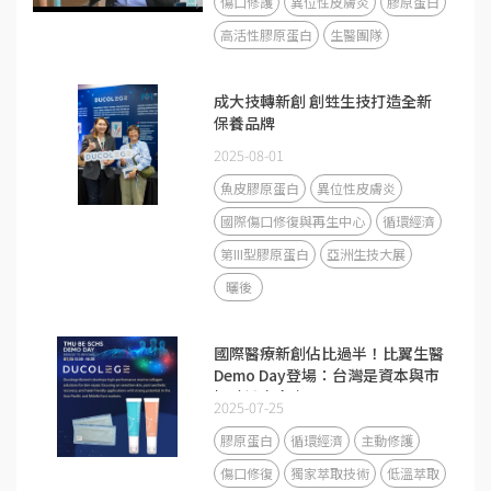
傷口修護
異位性皮膚炎
膠原蛋白
高活性膠原蛋白
生醫團隊
成大技轉新創 創甡生技打造全新
保養品牌
2025-08-01
魚皮膠原蛋白
異位性皮膚炎
國際傷口修復與再生中心
循環經濟
第III型膠原蛋白
亞洲生技大展
曬後
國際醫療新創佔比過半！比翼生醫
Demo Day登場：台灣是資本與市
場驗證交會處
2025-07-25
膠原蛋白
循環經濟
主動修護
傷口修復
獨家萃取技術
低溫萃取