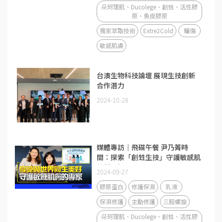
朵珂理肌、Ducolege、創甡、活性膠
原、魚皮膠原
獨家萃取技術
Extre2Cold
曬傷
敏感肌膚
台澳生物科技論壇 展現生技創新
合作潛力
2024-10-28
媒體專訪｜飛碟午餐 尹乃菁時
間：探索「創甡生技」守護敏感肌
的科研初心
2024-09-27
膠原蛋白
修護保濕
乳液
保濕修護
主動修護
三股螺旋
朵珂理肌、Ducolege、創甡、活性膠