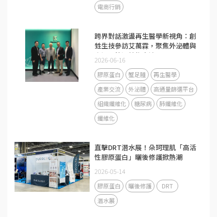
電商行銷
跨界對話激盪再生醫學新視角：創
甡生技參訪艾萬霖，聚焦外泌體與
高通量篩選技術交流
2026-06-16
膠原蛋白
蟹足腫
再生醫學
產業交流
外泌體
高通量篩選平台
組織纖維化
糖尿病
肺纖維化
纖維化
直擊DRT潛水展！朵珂理肌「高活
性膠原蛋白」曬後修護掀熱潮
2026-05-14
膠原蛋白
曬後修護
DRT
潛水展