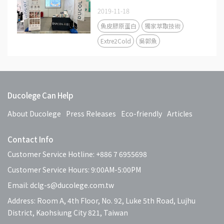
2019-11-18
魚皮膠原蛋白
獨家萃取技術
Extre2Cold
吳郭魚
Ducolege Can Help
About Ducolege
Press Releases
Eco-friendly
Articles
Contact Info
Customer Service Hotline: +886 7 6955698
Customer Service Hours: 9:00AM-5:00PM
Email: dclg-s@ducolege.com.tw
Address: Room A, 4th Floor, No. 92, Luke 5th Road, Lujhu
District, Kaohsiung City 821, Taiwan