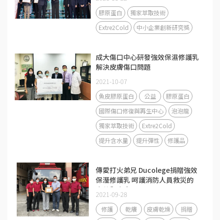
膠原蛋白
獨家萃取技術
Extre2Cold
中小企業創新研究獎
成大傷口中心研發強效保濕修護乳
解決皮膚傷口問題
2021-10-07
魚皮膠原蛋白
公益
膠原蛋白
國際傷口修復與再生中心
泡泡龍
獨家萃取技術
Extre2Cold
提升含水量
提升彈性
修護品
傳愛打火弟兄 Ducolege捐贈強效
保溼修護乳 呵護消防人員救災的
辛苦與疼痛
2021-09-28
修護
乾癢
皮膚乾燥
捐贈