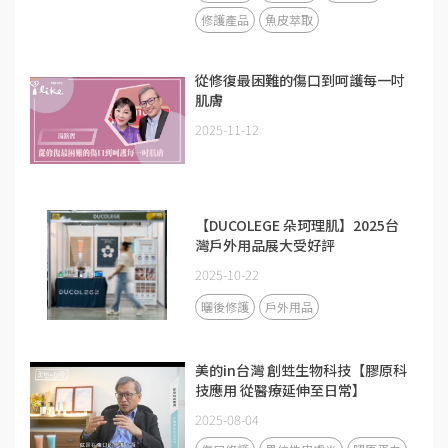
修護產品
魚皮萃取
從修復最困難的傷口到呵護每一吋
肌膚
2025-11-12
【DUCOLEGE 朵珂理肌】2025台
灣戶外用品展大受好評
2025-10-22
曬後修護
戶外用品
美的in台灣 創甡生物科技【膠原科
技應用 從醫療延伸至日常】
2025-08-04