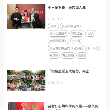
不只是保養，是修護人生
2026-04-20
皺紋
魚皮膠原蛋白
異位性皮膚炎
膠原蛋白
成大
第I型膠原蛋白
泡泡龍
高活性膠原蛋白
敏弱肌
傷口修復
蟹足腫
再生醫學
湯德章
「銀髮產業五大趨勢」揭密
2026-04-17
醫者仁心與科學的交響——創甡的