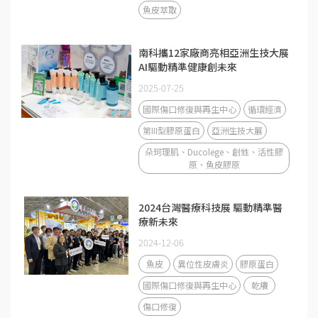
魚皮萃取
南科攜12家廠商亮相亞洲生技大展
AI驅動精準健康創未來
2025-07-25
國際傷口修復與再生中心
循環經濟
第III型膠原蛋白
亞洲生技大展
朵珂理肌、Ducolege、創甡、活性膠
原、魚皮膠原
2024台灣醫療科技展 驅動精準醫
療新未來
2024-12-06
魚皮
異位性皮膚炎
膠原蛋白
國際傷口修復與再生中心
乾癢
傷口修復