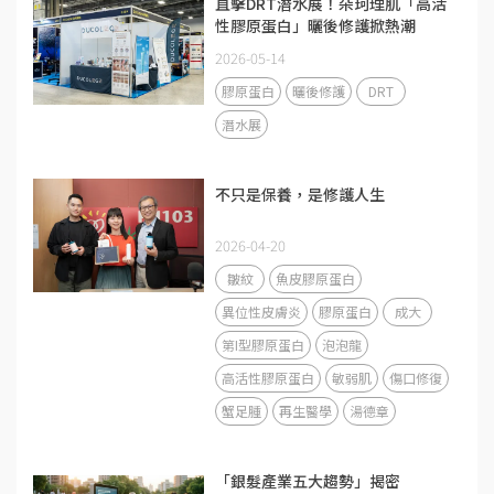
直擊DRT潛水展！朵珂理肌「高活
性膠原蛋白」曬後修護掀熱潮
2026-05-14
膠原蛋白
曬後修護
DRT
潛水展
不只是保養，是修護人生
2026-04-20
皺紋
魚皮膠原蛋白
異位性皮膚炎
膠原蛋白
成大
第I型膠原蛋白
泡泡龍
高活性膠原蛋白
敏弱肌
傷口修復
蟹足腫
再生醫學
湯德章
「銀髮產業五大趨勢」揭密