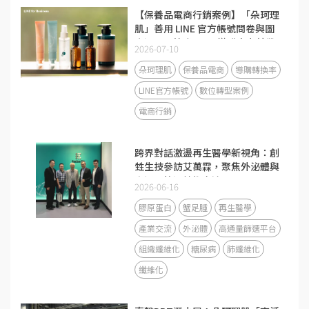
【保養品電商行銷案例】「朵珂理
肌」善用 LINE 官方帳號問卷與圖
文選單，節省 50% 導購人力並帶
2026-07-10
動回流率大增 40%
朵珂理肌
保養品電商
導購轉換率
LINE官方帳號
數位轉型案例
電商行銷
跨界對話激盪再生醫學新視角：創
甡生技參訪艾萬霖，聚焦外泌體與
高通量篩選技術交流
2026-06-16
膠原蛋白
蟹足腫
再生醫學
產業交流
外泌體
高通量篩選平台
組織纖維化
糖尿病
肺纖維化
纖維化