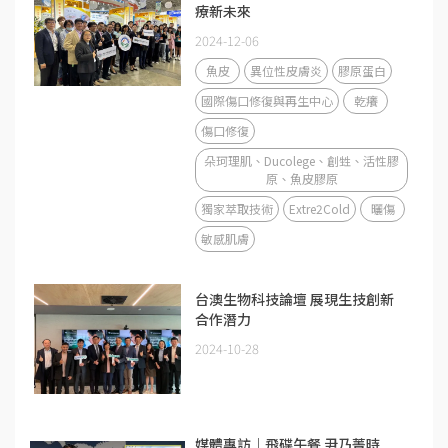
療新未來
2024-12-06
魚皮
異位性皮膚炎
膠原蛋白
國際傷口修復與再生中心
乾癢
傷口修復
朵珂理肌、Ducolege、創甡、活性膠
原、魚皮膠原
獨家萃取技術
Extre2Cold
曬傷
敏感肌膚
台澳生物科技論壇 展現生技創新
合作潛力
2024-10-28
媒體專訪｜飛碟午餐 尹乃菁時