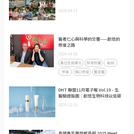
2026-04-17
醫者仁心與科學的交響——創甡的
修復之路
2026-04-08
異位性皮膚炎
保濕修護
敏弱
修復
傷口修復
蟹足腫
DHT 聯盟11月電子報 Vol.19 - 生
醫驗證版圖：創甡生物科技以低碳
精純膠原蛋白攻佔醫美修護市場
2025-12-15
高雄青年夢想館亮相 2025 Meet