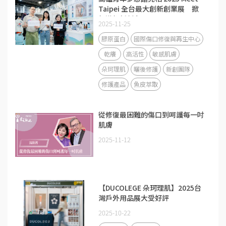
Taipei 全台最大創新創業展 掀
起港都新創力
2025-11-25
膠原蛋白
國際傷口修復與再生中心
乾癢
高活性
敏感肌膚
朵珂理肌
曬後修護
新創團隊
修護產品
魚皮萃取
從修復最困難的傷口到呵護每一吋
肌膚
2025-11-12
【DUCOLEGE 朵珂理肌】2025台
灣戶外用品展大受好評
2025-10-22