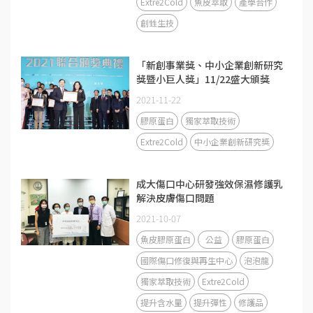
Extre2Cold
魚皮萃取
產學合作
創甡生技
「新創事業獎、中小企業創新研究
獎暨小巨人獎」11/22盛大頒獎
2021-11-22
膠原蛋白
獨家萃取技術
Extre2Cold
中小企業創新研究獎
成大傷口中心研發強效保濕修護乳
解決皮膚傷口問題
2021-10-07
魚皮膠原蛋白
公益
膠原蛋白
國際傷口修復與再生中心
泡泡龍
獨家萃取技術
Extre2Cold
提升含水量
提升彈性
修護品