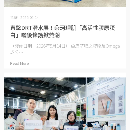
魚編 | 2026-05-14
直擊DRT潛水展！朵珂理肌「高活性膠原蛋
白」曬後修護掀熱潮
（發佈日期：2026年5月14日） 魚皮萃取之膠原及Omega
成分⋯
Read More