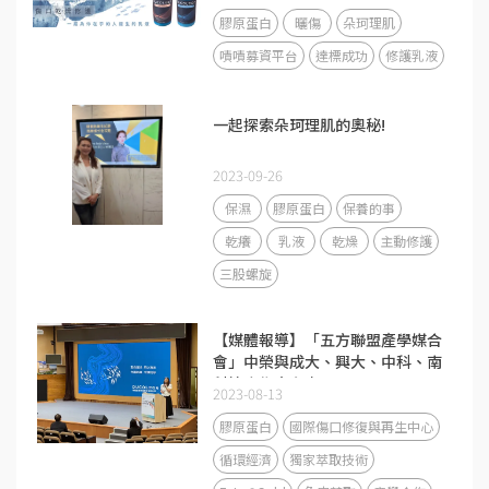
膠原蛋白
曬傷
朵珂理肌
嘖嘖募資平台
達標成功
修護乳液
一起探索朵珂理肌的奧秘!
2023-09-26
保濕
膠原蛋白
保養的事
乾癢
乳液
乾燥
主動修護
三股螺旋
【媒體報導】「五方聯盟產學媒合
會」中榮與成大、興大、中科、南
科簽合作意向書
2023-08-13
膠原蛋白
國際傷口修復與再生中心
循環經濟
獨家萃取技術