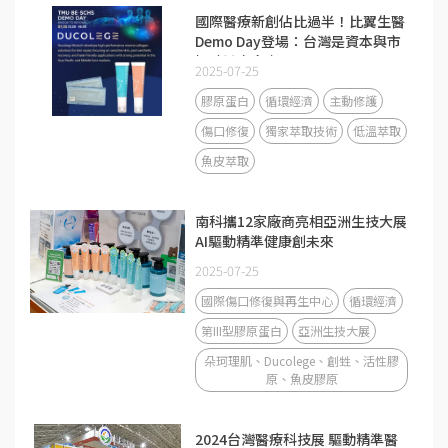
國際醫療新創佔比過半！比翼生醫
Demo Day登場：台灣是資本與市
場驗證交會處
2025-07-25
膠原蛋白
循環經濟
主動修護
傷口修復
獨家萃取技術
低溫萃取
魚皮萃取
南科攜12家廠商亮相亞洲生技大展
AI驅動精準健康創未來
2025-07-25
國際傷口修復與再生中心
循環經濟
第III型膠原蛋白
亞洲生技大展
朵珂理肌、Ducolege、創甡、活性膠
原、魚皮膠原
2024台灣醫療科技展 驅動精準醫