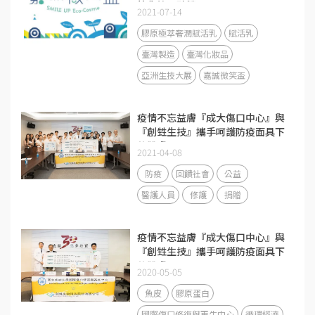
笑化粧品殊榮！
2021-07-14
膠原極萃奢潤賦活乳
賦活乳
臺灣製造
臺灣化妝品
亞洲生技大展
嘉誠微笑盃
疫情不忘益膚『成大傷口中心』與
『創甡生技』攜手呵護防疫面具下
的肌膚
2021-04-08
防疫
回饋社會
公益
醫護人員
修護
捐贈
疫情不忘益膚『成大傷口中心』與
『創甡生技』攜手呵護防疫面具下
的肌膚
2020-05-05
魚皮
膠原蛋白
國際傷口修復與再生中心
循環經濟