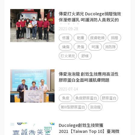
傳愛打火弟兄 Ducolege捐贈強效
保溼修護乳 呵護消防人員救災的
辛苦與疼痛
2021-09-28
修護
乾癢
皮膚乾燥
捐贈
燒傷
燙傷
呵護
消防隊
打火弟兄
舒緩
傳愛泡泡龍 創甡生技應用高活性
膠原蛋白全面呵護肌膚問題
2021-07-14
魚皮
魚皮膠原蛋白
膠原蛋白
第III型膠原蛋白
泡泡龍
Ducolege創甡生技榮獲
2021【Taiwan Top 10】臺灣微