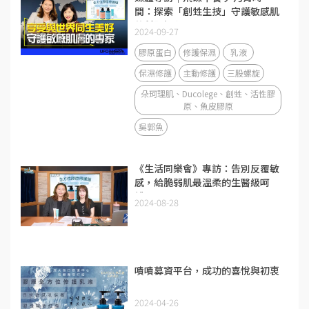
間：探索「創甡生技」守護敏感肌
的科研初心
2024-09-27
膠原蛋白
修護保濕
乳液
保濕修護
主動修護
三股螺旋
朵珂理肌、Ducolege、創甡、活性膠
原、魚皮膠原
吳郭魚
《生活同樂會》專訪：告別反覆敏
感，給脆弱肌最溫柔的生醫級呵
護。
2024-08-28
嘖嘖募資平台，成功的喜悅與初衷
2024-04-26