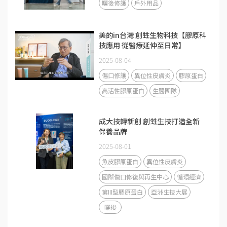
曬後修護
戶外用品
美的in台灣 創甡生物科技【膠原科
技應用 從醫療延伸至日常】
2025-08-04
傷口修護
異位性皮膚炎
膠原蛋白
高活性膠原蛋白
生醫團隊
成大技轉新創 創甡生技打造全新
保養品牌
2025-08-01
魚皮膠原蛋白
異位性皮膚炎
國際傷口修復與再生中心
循環經濟
第III型膠原蛋白
亞洲生技大展
曬後