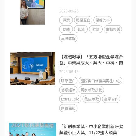
2023-09-26
保濕
膠原蛋白
保養的事
乾癢
乳液
乾燥
主動修護
三股螺旋
【媒體報導】「五方聯盟產學媒合
會」中榮與成大、興大、中科、南
科簽合作意向書
2023-08-13
膠原蛋白
國際傷口修復與再生中心
循環經濟
獨家萃取技術
Extre2Cold
魚皮萃取
產學合作
創甡生技
「新創事業獎、中小企業創新研究
獎暨小巨人獎」11/22盛大頒獎