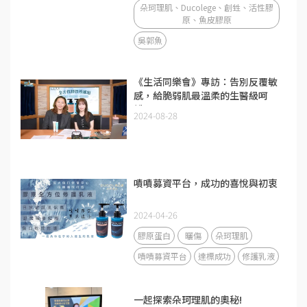
朵珂理肌、Ducolege、創甡、活性膠
原、魚皮膠原
吳郭魚
《生活同樂會》專訪：告別反覆敏
感，給脆弱肌最溫柔的生醫級呵
護。
2024-08-28
嘖嘖募資平台，成功的喜悅與初衷
2024-04-26
膠原蛋白
曬傷
朵珂理肌
嘖嘖募資平台
達標成功
修護乳液
一起探索朵珂理肌的奧秘!