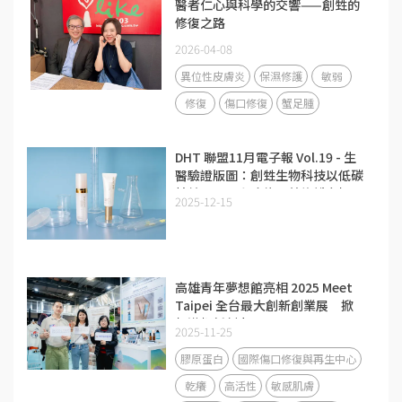
醫者仁心與科學的交響——創甡的
修復之路
2026-04-08
異位性皮膚炎
保濕修護
敏弱
修復
傷口修復
蟹足腫
DHT 聯盟11月電子報 Vol.19 - 生
醫驗證版圖：創甡生物科技以低碳
精純膠原蛋白攻佔醫美修護市場
2025-12-15
高雄青年夢想館亮相 2025 Meet
Taipei 全台最大創新創業展 掀
起港都新創力
2025-11-25
膠原蛋白
國際傷口修復與再生中心
乾癢
高活性
敏感肌膚