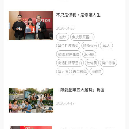
不只是保養，是修護人生
2026-04-20
皺紋
魚皮膠原蛋白
異位性皮膚炎
膠原蛋白
成大
第I型膠原蛋白
泡泡龍
高活性膠原蛋白
敏弱肌
傷口修復
蟹足腫
再生醫學
湯德章
「銀髮產業五大趨勢」揭密
2026-04-17