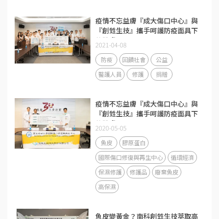
疫情不忘益膚『成大傷口中心』與
『創甡生技』攜手呵護防疫面具下
的肌膚
2021-04-08
防疫
回饋社會
公益
醫護人員
修護
捐贈
疫情不忘益膚『成大傷口中心』與
『創甡生技』攜手呵護防疫面具下
的肌膚
2020-05-05
魚皮
膠原蛋白
國際傷口修復與再生中心
循環經濟
保濕修護
修護品
廢棄魚皮
高保濕
魚皮變黃金？南科創甡生技萃取高