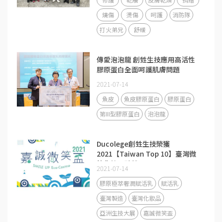
燒傷
燙傷
呵護
消防隊
打火弟兄
舒緩
傳愛泡泡龍 創甡生技應用高活性
膠原蛋白全面呵護肌膚問題
2021-07-14
魚皮
魚皮膠原蛋白
膠原蛋白
第III型膠原蛋白
泡泡龍
Ducolege創甡生技榮獲
2021【Taiwan Top 10】臺灣微
笑化粧品殊榮！
2021-07-14
膠原極萃奢潤賦活乳
賦活乳
臺灣製造
臺灣化妝品
亞洲生技大展
嘉誠微笑盃