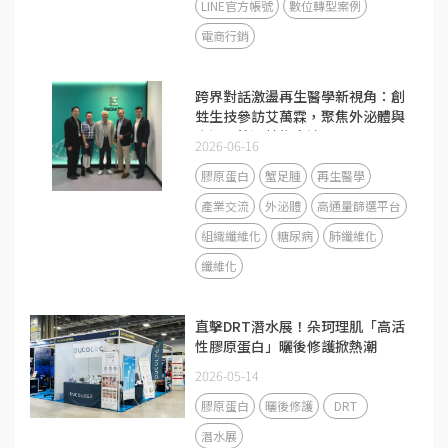
LINE官方帳號
數位轉型案例
電商行銷
跨界對話激盪再生醫學新視角：創
甡生技參訪艾萬霖，聚焦外泌體與
高通量篩選技術交流
2026-06-16
膠原蛋白
蟹足腫
再生醫學
產業交流
外泌體
高通量篩選平台
組織纖維化
糖尿病
肺纖維化
纖維化
直擊DRT潛水展！朵珂理肌「高活
性膠原蛋白」曬後修護掀熱潮
2026-05-14
膠原蛋白
曬後修護
DRT
潛水展