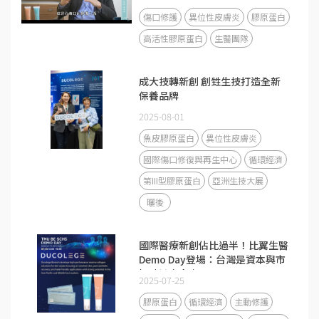
傷口修護
異位性皮膚炎
膠原蛋白
高活性膠原蛋白
生醫團隊
成大技轉新創 創甡生技打造全新
保養品牌
2025-08-01
魚皮膠原蛋白
異位性皮膚炎
國際傷口修復與再生中心
循環經濟
第III型膠原蛋白
亞洲生技大展
曬後
國際醫療新創佔比過半！比翼生醫
Demo Day登場：台灣是資本與市
場驗證交會處
2025-07-25
膠原蛋白
循環經濟
主動修護