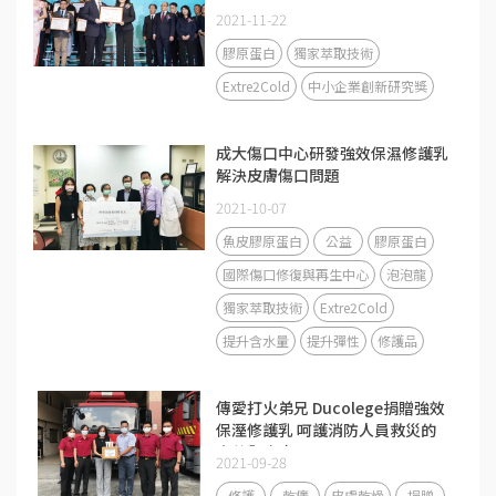
2021-11-22
膠原蛋白
獨家萃取技術
Extre2Cold
中小企業創新研究獎
成大傷口中心研發強效保濕修護乳
解決皮膚傷口問題
2021-10-07
魚皮膠原蛋白
公益
膠原蛋白
國際傷口修復與再生中心
泡泡龍
獨家萃取技術
Extre2Cold
提升含水量
提升彈性
修護品
傳愛打火弟兄 Ducolege捐贈強效
保溼修護乳 呵護消防人員救災的
辛苦與疼痛
2021-09-28
修護
乾癢
皮膚乾燥
捐贈