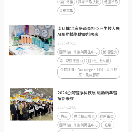
傷口修復
獨家萃取技術
低溫萃取
魚皮萃取
南科攜12家廠商亮相亞洲生技大展
AI驅動精準健康創未來
2025-07-25
國際傷口修復與再生中心
循環經濟
第III型膠原蛋白
亞洲生技大展
朵珂理肌、Ducolege、創甡、活性膠
原、魚皮膠原
2024台灣醫療科技展 驅動精準醫
療新未來
2024-12-06
魚皮
異位性皮膚炎
膠原蛋白
國際傷口修復與再生中心
乾癢