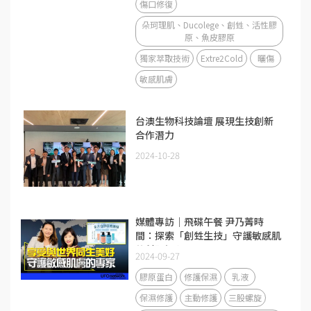
傷口修復
朵珂理肌、Ducolege、創甡、活性膠
原、魚皮膠原
獨家萃取技術
Extre2Cold
曬傷
敏感肌膚
台澳生物科技論壇 展現生技創新
合作潛力
2024-10-28
媒體專訪｜飛碟午餐 尹乃菁時
間：探索「創甡生技」守護敏感肌
的科研初心
2024-09-27
膠原蛋白
修護保濕
乳液
保濕修護
主動修護
三股螺旋