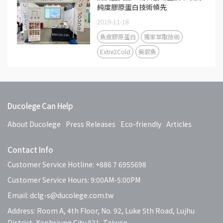
純度膠原蛋白技術領先
2019-11-18
魚皮膠原蛋白
獨家萃取技術
Extre2Cold
吳郭魚
Ducolege Can Help
About Ducolege
Press Releases
Eco-friendly
Articles
Contact Info
Customer Service Hotline: +886 7 6955698
Customer Service Hours: 9:00AM-5:00PM
Email: dclg-s@ducolege.com.tw
Address: Room A, 4th Floor, No. 92, Luke 5th Road, Lujhu
District, Kaohsiung City 821, Taiwan