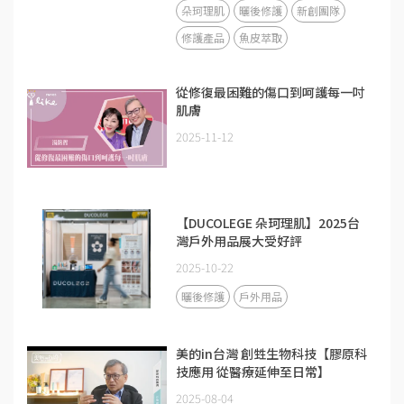
朵珂理肌
曬後修護
新創團隊
修護產品
魚皮萃取
從修復最困難的傷口到呵護每一吋
肌膚
2025-11-12
【DUCOLEGE 朵珂理肌】2025台
灣戶外用品展大受好評
2025-10-22
曬後修護
戶外用品
美的in台灣 創甡生物科技【膠原科
技應用 從醫療延伸至日常】
2025-08-04