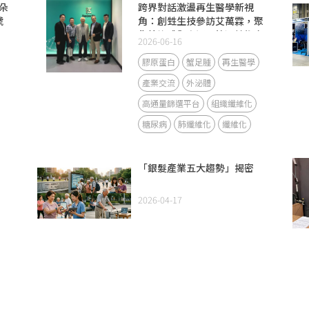
朵
跨界對話激盪再生醫學新視
號
角：創甡生技參訪艾萬霖，聚
%
焦外泌體與高通量篩選技術交
2026-06-16
流
膠原蛋白
蟹足腫
再生醫學
產業交流
外泌體
高通量篩選平台
組織纖維化
糖尿病
肺纖維化
纖維化
「銀髮產業五大趨勢」揭密
2026-04-17