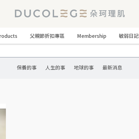
roducts
父親節折扣專區
Membership
敏弱日記
保養的事
人生的事
地球的事
最新消息