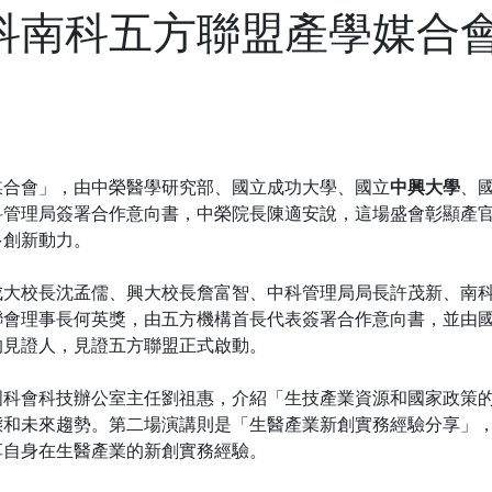
科南科五方聯盟產學媒合
媒合會」，由中榮醫學研究部、國立成功大學、國立
中興大學
、
科管理局簽署合作意向書，中榮院長陳適安說，這場盛會彰顯產
多創新動力。
成大校長沈孟儒、興大校長詹富智、中科管理局局長許茂新、南
聯會理事長何英獎，由五方機構首長代表簽署合作意向書，並由
的見證人，見證五方聯盟正式啟動。
國科會科技辦公室主任劉祖惠，介紹「生技產業資源和國家政策
態和未來趨勢。第二場演講則是「生醫產業新創實務經驗分享」
享自身在生醫產業的新創實務經驗。