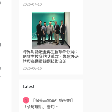
物
2026-07-10
、
、
創
跨界對話激盪再生醫學新視角：
創甡生技參訪艾萬霖，聚焦外泌
體與高通量篩選技術交流
2026-06-16
總
更
Latest
1
【保養品電商行銷案例】
「朵珂理肌」善用 ⋯