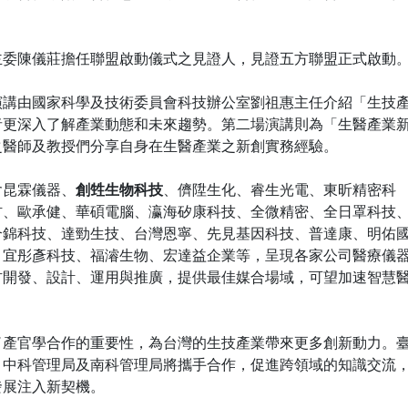
主委陳儀莊擔任聯盟啟動儀式之見證人，見證五方聯盟正式啟動
演講由國家科學及技術委員會科技辦公室劉祖惠主任介紹「生技
者更深入了解產業動態和未來趨勢。第二場演講則為「生醫產業
之醫師及教授們分享自身在生醫產業之新創實務經驗。
含昆霖儀器、
創甡生物科技
、儕陞生化、睿生光電、東昕精密科
材、歐承健、華碩電腦、瀛海矽康科技、全微精密、全日罩科技
合錦科技、達勁生技、台灣恩寧、先見基因科技、普達康、明佑
、宜彤彥科技、福濬生物、宏達益企業等，呈現各家公司醫療儀
材開發、設計、運用與推廣，提供最佳媒合場域，可望加速智慧
了產官學合作的重要性，為台灣的生技產業帶來更多創新動力。
、中科管理局及南科管理局將攜手合作，促進跨領域的知識交流
發展注入新契機。