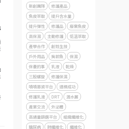
創
新創團隊
修護產品
魚皮萃取
提升含水量
、
提升彈性
修護品
廢棄魚皮
姵
、
高保濕
主動修護
低溫萃取
項
產學合作
創甡生技
產
戶外用品
吳郭魚
保濕
保養的事
乳液
乾燥
他
三股螺旋
修護保濕
進
嘖嘖募資平台
達標成功
修護乳液
DRT
潛水展
臺
，
產業交流
外泌體
高通量篩選平台
組織纖維化
糖尿病
肺纖維化
纖維化