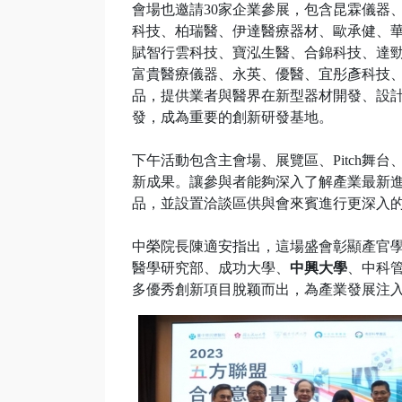
會場也邀請30家企業參展，包含昆霖儀器
科技、柏瑞醫、伊達醫療器材、歐承健、
賦智行雲科技、寶泓生醫、合錦科技、達
富貴醫療儀器、永英、優醫、宜彤彥科技
品，提供業者與醫界在新型器材開發、設
發，成為重要的創新研發基地。
下午活動包含主會場、展覽區、Pitch舞
新成果。讓參與者能夠深入了解產業最新進展
品，並設置洽談區供與會來賓進行更深入
中榮院長陳適安指出，這場盛會彰顯產官
醫學研究部、成功大學、
中興大學
、中科
多優秀創新項目脫颖而出，為產業發展注