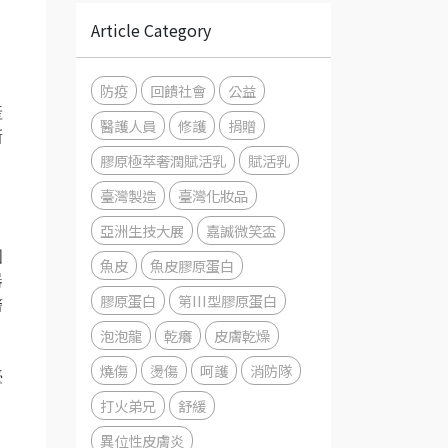
Article Category
。
防疫
回饋社會
公益
產
醫護人員
修護
捐贈
新
膠原極萃奢潤賦活乳
賦活乳
臺灣製造
臺灣化妝品
亞洲生技大展
嘉誠微笑盃
、
國
魚皮
魚皮膠原蛋白
器
膠原蛋白
第III型膠原蛋白
醫
泡泡龍
乾癢
皮膚乾燥
燒傷
燙傷
呵護
消防隊
臺
，
打火弟兄
舒緩
異位性皮膚炎