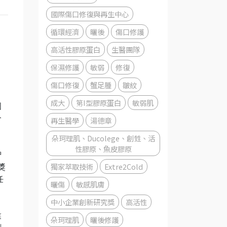
國際傷口修復與再生中心
循環經濟
曬後
傷口修護
高活性膠原蛋白
生醫團隊
保濕修護
敏弱
修復
傷口修復
蟹足腫
皺紋
成大
第I型膠原蛋白
敏弱肌
國
合
再生醫學
湯德章
朵珂理肌、Ducolege、創甡、活
性膠原、魚皮膠原
智
獨家萃取技術
Extre2Cold
獎
任
曬傷
敏感肌膚
中小企業創新研究獎
高活性
業
朵珂理肌
曬後修護