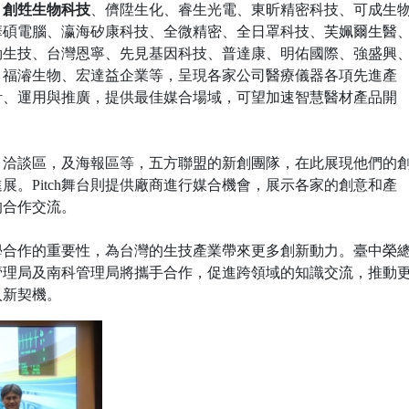
、
創甡生物科技
、儕陞生化、睿生光電、東昕精密科技、可成生
華碩電腦、瀛海矽康科技、全微精密、全日罩科技、芙姵爾生醫
勁生技、台灣恩寧、先見基因科技、普達康、明佑國際、強盛興
、福濬生物、宏達益企業等，呈現各家公司醫療儀器各項先進產
計、運用與推廣，提供最佳媒合場域，可望加速智慧醫材產品開
台、洽談區，及海報區等，五方聯盟的新創團隊，在此展現他們的
。Pitch舞台則提供廠商進行媒合機會，展示各家的創意和產
的合作交流。
學合作的重要性，為台灣的生技產業帶來更多創新動力。臺中榮
管理局及南科管理局將攜手合作，促進跨領域的知識交流，推動
入新契機。