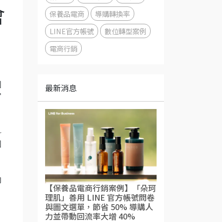
會
保養品電商
導購轉換率
LINE官方帳號
數位轉型案例
電商行銷
國
最新消息
官
科
國
的
【保養品電商行銷案例】「朵珂
，
理肌」善用 LINE 官方帳號問卷
與圖文選單，節省 50% 導購人
力並帶動回流率大增 40%