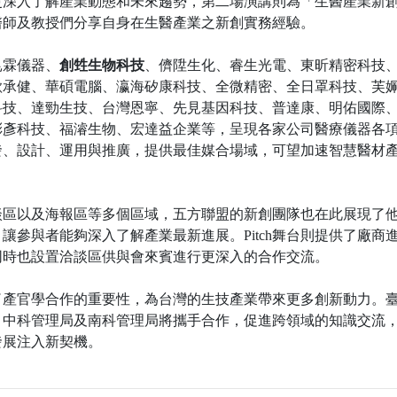
更深入了解產業動態和未來趨勢，第二場演講則為「生醫產業新
醫師及教授們分享自身在生醫產業之新創實務經驗。
昆霖儀器、
創甡生物科技
、儕陞生化、睿生光電、東昕精密科技
歐承健、華碩電腦、瀛海矽康科技、全微精密、全日罩科技、芙
科技、達勁生技、台灣恩寧、先見基因科技、普達康、明佑國際
彤彥科技、福濬生物、宏達益企業等，呈現各家公司醫療儀器各
發、設計、運用與推廣，提供最佳媒合場域，可望加速智慧醫材
洽談區以及海報區等多個區域，五方聯盟的新創團隊也在此展現了
參與者能夠深入了解產業最新進展。Pitch舞台則提供了廠商
同時也設置洽談區供與會來賓進行更深入的合作交流。
了產官學合作的重要性，為台灣的生技產業帶來更多創新動力。
、中科管理局及南科管理局將攜手合作，促進跨領域的知識交流
發展注入新契機。