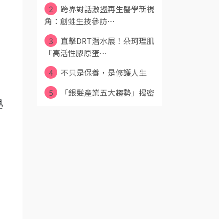
2
跨界對話激盪再生醫學新視
角：創甡生技參訪⋯
3
直擊DRT潛水展！朵珂理肌
「高活性膠原蛋⋯
4
不只是保養，是修護人生
5
「銀髮產業五大趨勢」揭密
學